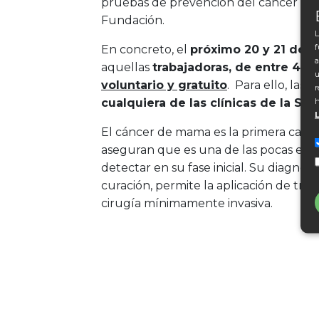
pruebas de prevención del cáncer de m
Fundación.
L
f
En concreto, el
próximo 20 y 21 de j
a
aquellas
trabajadoras, de entre 40 
u
voluntario y gratuito
. Para ello, las 
r
h
cualquiera de las clínicas de la Sed
El cáncer de mama es la primera causa
aseguran que es una de las pocas en
detectar en su fase inicial. Su diagnós
curación, permite la aplicación de tr
cirugía mínimamente invasiva.