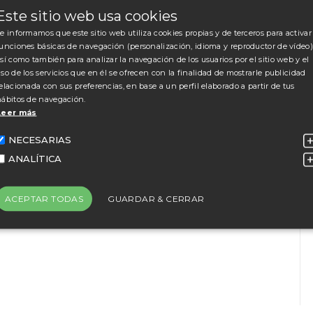
ama entre las trabajadoras, socias de la
Este sitio web usa cookies
e informamos que este sitio web utiliza cookies propias y de terceros para activar
unciones básicas de navegación (personalización, idioma y reproductor de vídeo)
unio
, se realizarán mamografías en la empresa a
sí como también para analizar la navegación de los usuarios por el sitio web y el
y 49 años
(inclusives). Es un
servicio
so de los servicios que en él se ofrecen con la finalidad de mostrarle publicidad
interesadas pueden solicitar ya
cita en
elacionada con sus preferencias, en base a un perfil elaborado a partir de tus
ábitos de navegación.
e Social
(Tel.19060) o del CPC (Tel. 19076).
Leer más
 de mortalidad femenina y los expertos
NECESARIAS
fermedades cancerosas que se pueden
ANALÍTICA
tico precoz aumenta las posibilidades de
atamientos menos agresivos y favorece una
ACEPTAR TODAS
GUARDAR & CERRAR