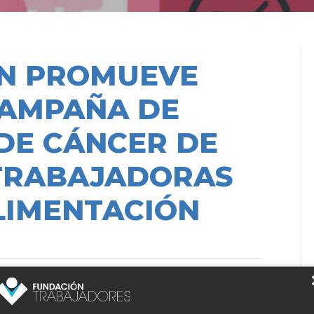
ÓN PROMUEVE
CAMPAÑA DE
DE CÁNCER DE
TRABAJADORAS
LIMENTACIÓN
LPOZO ALIMENTACIÓN ha firmado un acuerdo
l Cáncer
para el desarrollo, cada dos años, de