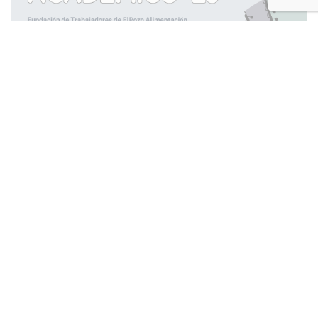
PREMIOS AL MEJOR EXPEDIENTE
ACADÉMICO 2025
Cookies
La Fundación de Trabajadores de ElPozo Alimentación
convoca una nueva edición de los Premios al Mejor
Expediente Académico, unos galardones que
pretenden reconocer a los empleados e hijos que han
...
FUERA DE INSCRIPCIÓN